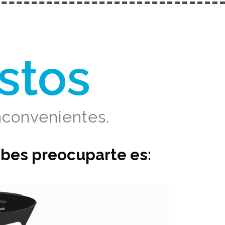
stos
inconvenientes.
ebes preocuparte es: