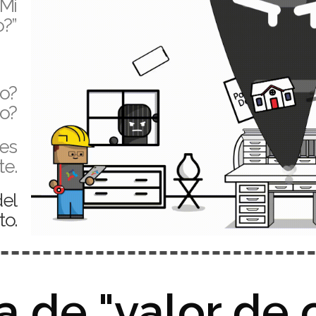
¿Mi
o?”
ro?
do?
 es
te.
el
to.
 de "valor de 